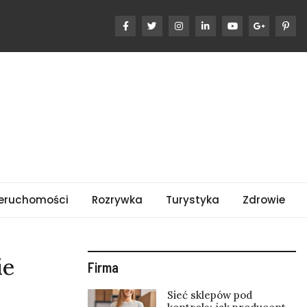
eruchomości
Rozrywka
Turystyka
Zdrowie
ie
Firma
Sieć sklepów pod