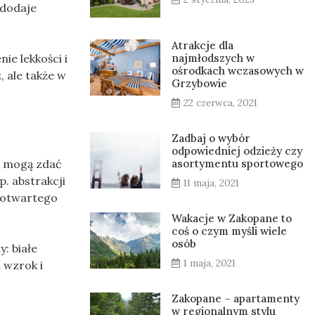
 dodaje
Atrakcje dla
najmłodszych w
e lekkości i
ośrodkach wczasowych w
 ale także w
Grzybowie
22 czerwca, 2021
Zadbaj o wybór
odpowiedniej odzieży czy
asortymentu sportowego
ż mogą zdać
. abstrakcji
11 maja, 2021
k otwartego
Wakacje w Zakopane to
coś o czym myśli wiele
osób
: białe
1 maja, 2021
 wzrok i
Zakopane – apartamenty
w regionalnym stylu