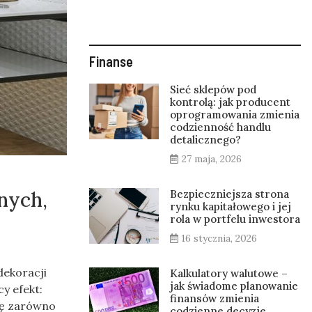
Finanse
Sieć sklepów pod
kontrolą: jak producent
oprogramowania zmienia
codzienność handlu
detalicznego?
27 maja, 2026
Bezpieczniejsza strona
nych,
rynku kapitałowego i jej
rola w portfelu inwestora
16 stycznia, 2026
dekoracji
Kalkulatory walutowe –
jak świadome planowanie
y efekt:
finansów zmienia
się zarówno
codzienne decyzje