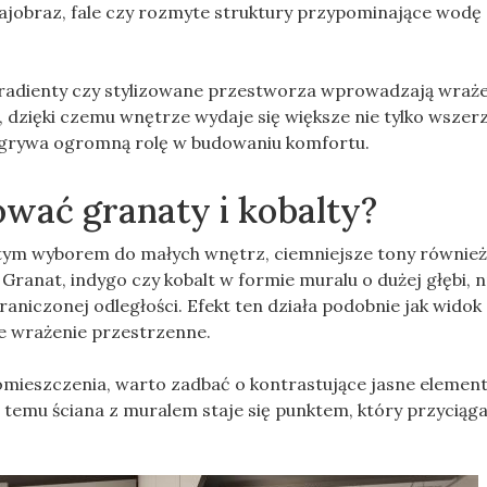
rajobraz, fale czy rozmyte struktury przypominające wodę
radienty czy stylizowane przestworza wprowadzają wrażeni
 dzięki czemu wnętrze wydaje się większe nie tylko wszerz,
dgrywa ogromną rolę w budowaniu komfortu.
ować granaty i kobalty?
istym wyborem do małych wnętrz, ciemniejsze tony równie
nat, indygo czy kobalt w formie muralu o dużej głębi, np
graniczonej odległości. Efekt ten działa podobnie jak wido
e wrażenie przestrzenne.
omieszczenia, warto zadbać o kontrastujące jasne elementy
i temu ściana z muralem staje się punktem, który przyciąga