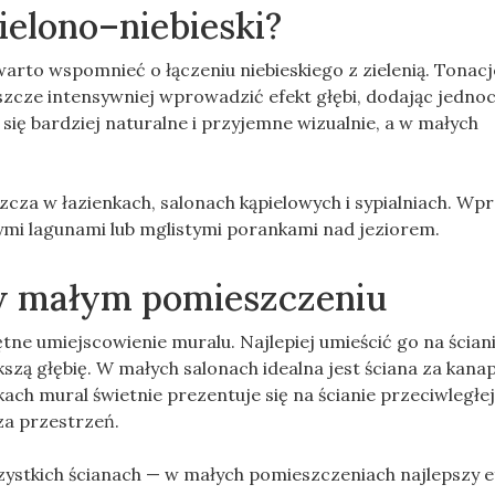
elono–niebieski?
arto wspomnieć o łączeniu niebieskiego z zielenią. Tonacj
 jeszcze intensywniej wprowadzić efekt głębi, dodając jedno
 się bardziej naturalne i przyjemne wizualnie, a w małych
szcza w łazienkach, salonach kąpielowych i sypialniach. W
ymi lagunami lub mglistymi porankami nad jeziorem.
 w małym pomieszczeniu
ne umiejscowienie muralu. Najlepiej umieścić go na ściani
zą głębię. W małych salonach idealna jest ściana za kana
ach mural świetnie prezentuje się na ścianie przeciwległej
za przestrzeń.
ystkich ścianach — w małych pomieszczeniach najlepszy e