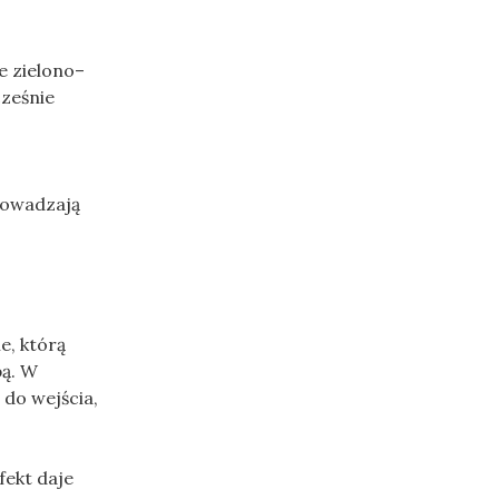
e zielono–
cześnie
prowadzają
e, którą
pą. W
 do wejścia,
fekt daje