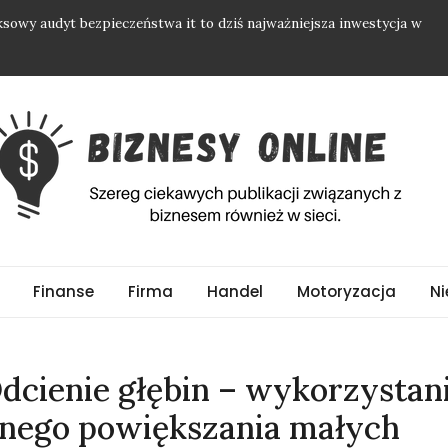
sowy audyt bezpieczeństwa it to dziś najważniejsza inwestycja w
ć saas dla tysięcy klientów
ni i salonu: Wyrafinowany blask, harmonia i nowoczesny design
 ceramiczne do salonu, kuchni oraz na zewnętrzny taras?
ątkowo: Profesjonalny serwis AGD w Twoim domu
eż w sieci.
Finanse
Firma
Handel
Motoryzacja
Ni
 Odcienie głębin – wykorzystan
znego powiększania małych