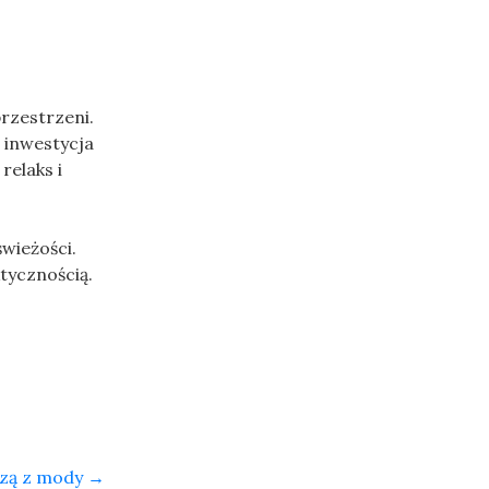
przestrzeni.
 inwestycja
relaks i
wieżości.
tycznością.
dzą z mody
→