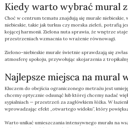
Kiedy warto wybrać mural zi
Choć w centrum tematu znajdują się murale niebieskie, w
niebieskie, takie jak turkus czy morska zieleń, potrafią
kojącej harmonii. Zielona nuta sprawia, że wnętrze staje
przestrzeniach wzmacnia to wrażenie równowagi.
Zielono–niebieskie murale świetnie sprawdzają się zwła
atmosferę spokoju, przywołując skojarzenia z tropikaln
Najlepsze miejsca na mural
Kluczem do obejścia ograniczonego metrażu jest umiejęt
chcemy optycznie odsunąć lub której chcemy nadać więks
sypialniach — przestrzeń za zagłówkiem łóżka. W łazienk
wprowadzając efekt „otwartego widoku”, który powięks
Warto unikać umieszczania intensywnego muralu na wsz