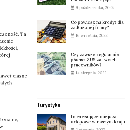
9 października, 2025
Co powiesz na kredyt dla
zadłużonej firmy?
ńczoność. Ta
16 września, 2022
czenie
lekkości,
Czy zawsze regularnie
tórej
płacisz ZUS za twoich
pracowników?
14 sierpnia, 2022
nawet ciasne
małych
Turystyka
Interesujące miejsca
tonalne,
urlopowe w naszym kraju
 w
2 stycznia, 2023