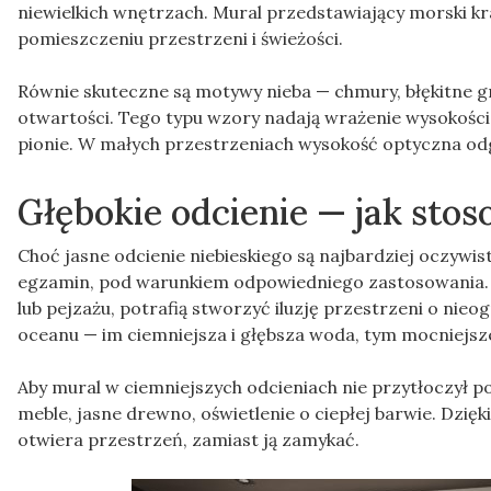
niewielkich wnętrzach. Mural przedstawiający morski k
pomieszczeniu przestrzeni i świeżości.
Równie skuteczne są motywy nieba — chmury, błękitne g
otwartości. Tego typu wzory nadają wrażenie wysokości,
pionie. W małych przestrzeniach wysokość optyczna o
Głębokie odcienie — jak stos
Choć jasne odcienie niebieskiego są najbardziej oczyw
egzamin, pod warunkiem odpowiedniego zastosowania. Gra
lub pejzażu, potrafią stworzyć iluzję przestrzeni o nieo
oceanu — im ciemniejsza i głębsza woda, tym mocniejsz
Aby mural w ciemniejszych odcieniach nie przytłoczył p
meble, jasne drewno, oświetlenie o ciepłej barwie. Dzięk
otwiera przestrzeń, zamiast ją zamykać.