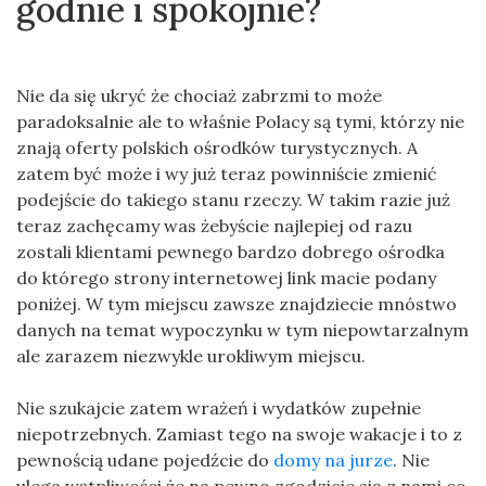
godnie i spokojnie?
Nie da się ukryć że chociaż zabrzmi to może
paradoksalnie ale to właśnie Polacy są tymi, którzy nie
znają oferty polskich ośrodków turystycznych. A
zatem być może i wy już teraz powinniście zmienić
podejście do takiego stanu rzeczy. W takim razie już
teraz zachęcamy was żebyście najlepiej od razu
zostali klientami pewnego bardzo dobrego ośrodka
do którego strony internetowej link macie podany
poniżej. W tym miejscu zawsze znajdziecie mnóstwo
danych na temat wypoczynku w tym niepowtarzalnym
ale zarazem niezwykle urokliwym miejscu.
Nie szukajcie zatem wrażeń i wydatków zupełnie
niepotrzebnych. Zamiast tego na swoje wakacje i to z
pewnością udane pojedźcie do
domy na jurze
. Nie
ulega wątpliwości że na pewno zgodzicie się z nami co